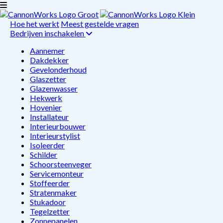
Hoe het werkt
Meest gestelde vragen
Bedrijven inschakelen
Aannemer
Dakdekker
Gevelonderhoud
Glaszetter
Glazenwasser
Hekwerk
Hovenier
Installateur
Interieurbouwer
Interieurstylist
Isoleerder
Schilder
Schoorsteenveger
Servicemonteur
Stoffeerder
Stratenmaker
Stukadoor
Tegelzetter
Zonnepanelen