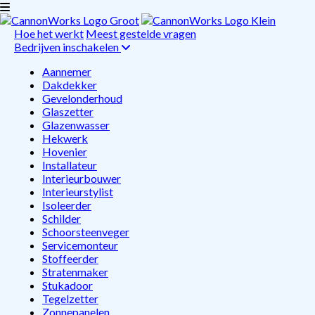
Hoe het werkt
Meest gestelde vragen
Bedrijven inschakelen
Aannemer
Dakdekker
Gevelonderhoud
Glaszetter
Glazenwasser
Hekwerk
Hovenier
Installateur
Interieurbouwer
Interieurstylist
Isoleerder
Schilder
Schoorsteenveger
Servicemonteur
Stoffeerder
Stratenmaker
Stukadoor
Tegelzetter
Zonnepanelen