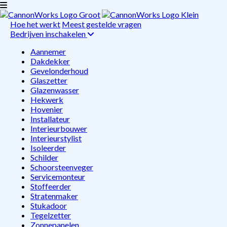
Hoe het werkt
Meest gestelde vragen
Bedrijven inschakelen
Aannemer
Dakdekker
Gevelonderhoud
Glaszetter
Glazenwasser
Hekwerk
Hovenier
Installateur
Interieurbouwer
Interieurstylist
Isoleerder
Schilder
Schoorsteenveger
Servicemonteur
Stoffeerder
Stratenmaker
Stukadoor
Tegelzetter
Zonnepanelen