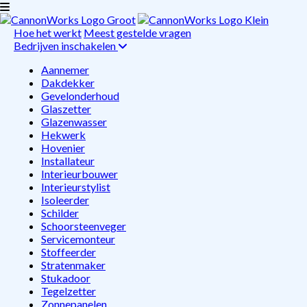
Hoe het werkt
Meest gestelde vragen
Bedrijven inschakelen
Aannemer
Dakdekker
Gevelonderhoud
Glaszetter
Glazenwasser
Hekwerk
Hovenier
Installateur
Interieurbouwer
Interieurstylist
Isoleerder
Schilder
Schoorsteenveger
Servicemonteur
Stoffeerder
Stratenmaker
Stukadoor
Tegelzetter
Zonnepanelen