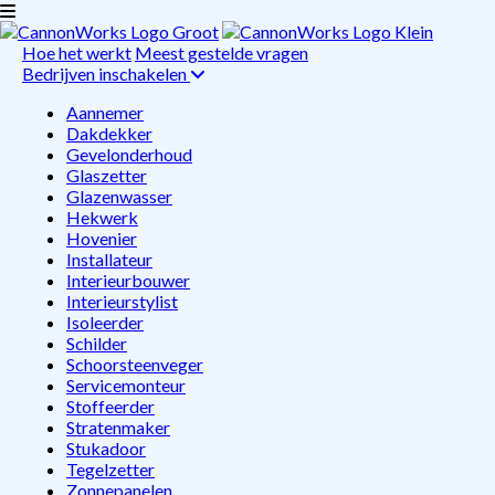
Hoe het werkt
Meest gestelde vragen
Bedrijven inschakelen
Aannemer
Dakdekker
Gevelonderhoud
Glaszetter
Glazenwasser
Hekwerk
Hovenier
Installateur
Interieurbouwer
Interieurstylist
Isoleerder
Schilder
Schoorsteenveger
Servicemonteur
Stoffeerder
Stratenmaker
Stukadoor
Tegelzetter
Zonnepanelen