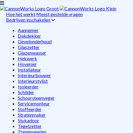
Hoe het werkt
Meest gestelde vragen
Bedrijven inschakelen
Aannemer
Dakdekker
Gevelonderhoud
Glaszetter
Glazenwasser
Hekwerk
Hovenier
Installateur
Interieurbouwer
Interieurstylist
Isoleerder
Schilder
Schoorsteenveger
Servicemonteur
Stoffeerder
Stratenmaker
Stukadoor
Tegelzetter
Zonnepanelen