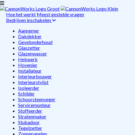
Hoe het werkt
Meest gestelde vragen
Bedrijven inschakelen
Aannemer
Dakdekker
Gevelonderhoud
Glaszetter
Glazenwasser
Hekwerk
Hovenier
Installateur
Interieurbouwer
Interieurstylist
Isoleerder
Schilder
Schoorsteenveger
Servicemonteur
Stoffeerder
Stratenmaker
Stukadoor
Tegelzetter
Zonnepanelen