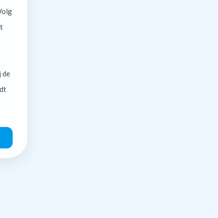
olg
t
j de
dt