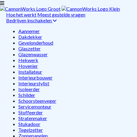
Hoe het werkt
Meest gestelde vragen
Bedrijven inschakelen
Aannemer
Dakdekker
Gevelonderhoud
Glaszetter
Glazenwasser
Hekwerk
Hovenier
Installateur
Interieurbouwer
Interieurstylist
Isoleerder
Schilder
Schoorsteenveger
Servicemonteur
Stoffeerder
Stratenmaker
Stukadoor
Tegelzetter
Zonnepanelen