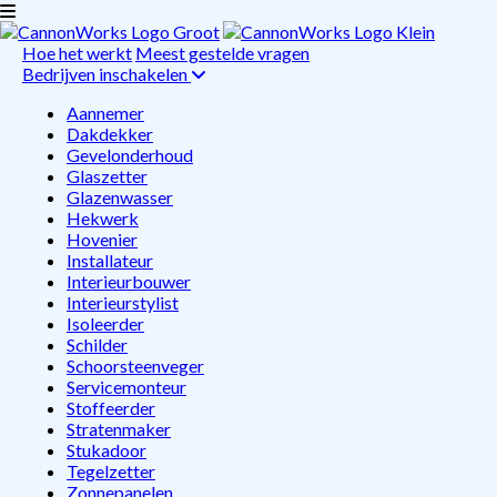
Hoe het werkt
Meest gestelde vragen
Bedrijven inschakelen
Aannemer
Dakdekker
Gevelonderhoud
Glaszetter
Glazenwasser
Hekwerk
Hovenier
Installateur
Interieurbouwer
Interieurstylist
Isoleerder
Schilder
Schoorsteenveger
Servicemonteur
Stoffeerder
Stratenmaker
Stukadoor
Tegelzetter
Zonnepanelen