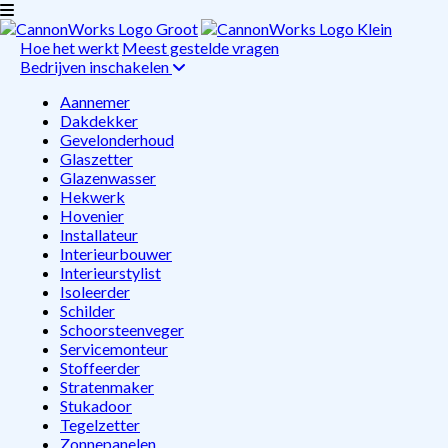
Hoe het werkt
Meest gestelde vragen
Bedrijven inschakelen
Aannemer
Dakdekker
Gevelonderhoud
Glaszetter
Glazenwasser
Hekwerk
Hovenier
Installateur
Interieurbouwer
Interieurstylist
Isoleerder
Schilder
Schoorsteenveger
Servicemonteur
Stoffeerder
Stratenmaker
Stukadoor
Tegelzetter
Zonnepanelen