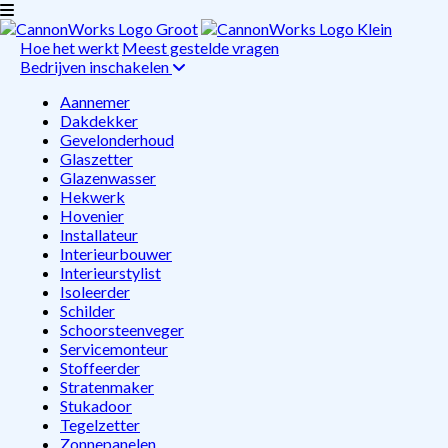
Hoe het werkt
Meest gestelde vragen
Bedrijven inschakelen
Aannemer
Dakdekker
Gevelonderhoud
Glaszetter
Glazenwasser
Hekwerk
Hovenier
Installateur
Interieurbouwer
Interieurstylist
Isoleerder
Schilder
Schoorsteenveger
Servicemonteur
Stoffeerder
Stratenmaker
Stukadoor
Tegelzetter
Zonnepanelen