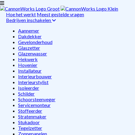
Hoe het werkt
Meest gestelde vragen
Bedrijven inschakelen
Aannemer
Dakdekker
Gevelonderhoud
Glaszetter
Glazenwasser
Hekwerk
Hovenier
Installateur
Interieurbouwer
Interieurstylist
Isoleerder
Schilder
Schoorsteenveger
Servicemonteur
Stoffeerder
Stratenmaker
Stukadoor
Tegelzetter
Zonnepanelen