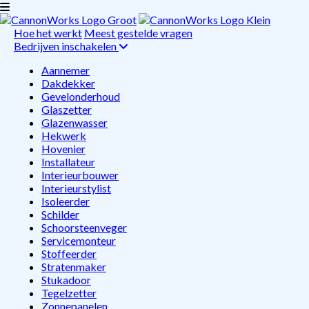
Hoe het werkt
Meest gestelde vragen
Bedrijven inschakelen
Aannemer
Dakdekker
Gevelonderhoud
Glaszetter
Glazenwasser
Hekwerk
Hovenier
Installateur
Interieurbouwer
Interieurstylist
Isoleerder
Schilder
Schoorsteenveger
Servicemonteur
Stoffeerder
Stratenmaker
Stukadoor
Tegelzetter
Zonnepanelen