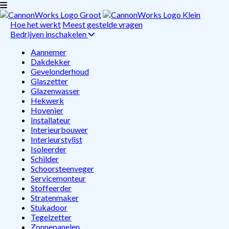
Hoe het werkt
Meest gestelde vragen
Bedrijven inschakelen
Aannemer
Dakdekker
Gevelonderhoud
Glaszetter
Glazenwasser
Hekwerk
Hovenier
Installateur
Interieurbouwer
Interieurstylist
Isoleerder
Schilder
Schoorsteenveger
Servicemonteur
Stoffeerder
Stratenmaker
Stukadoor
Tegelzetter
Zonnepanelen