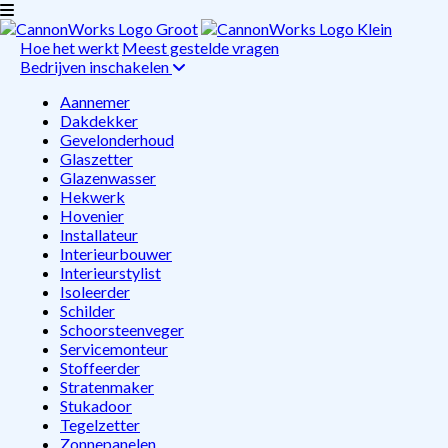
Hoe het werkt
Meest gestelde vragen
Bedrijven inschakelen
Aannemer
Dakdekker
Gevelonderhoud
Glaszetter
Glazenwasser
Hekwerk
Hovenier
Installateur
Interieurbouwer
Interieurstylist
Isoleerder
Schilder
Schoorsteenveger
Servicemonteur
Stoffeerder
Stratenmaker
Stukadoor
Tegelzetter
Zonnepanelen