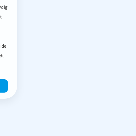
olg
t
j de
dt