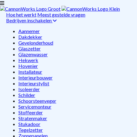
Hoe het werkt
Meest gestelde vragen
Bedrijven inschakelen
Aannemer
Dakdekker
Gevelonderhoud
Glaszetter
Glazenwasser
Hekwerk
Hovenier
Installateur
Interieurbouwer
Interieurstylist
Isoleerder
Schilder
Schoorsteenveger
Servicemonteur
Stoffeerder
Stratenmaker
Stukadoor
Tegelzetter
Zonnepanelen