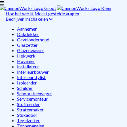
Hoe het werkt
Meest gestelde vragen
Bedrijven inschakelen
Aannemer
Dakdekker
Gevelonderhoud
Glaszetter
Glazenwasser
Hekwerk
Hovenier
Installateur
Interieurbouwer
Interieurstylist
Isoleerder
Schilder
Schoorsteenveger
Servicemonteur
Stoffeerder
Stratenmaker
Stukadoor
Tegelzetter
Zonnepanelen