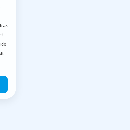
e
trak
et
j de
dt