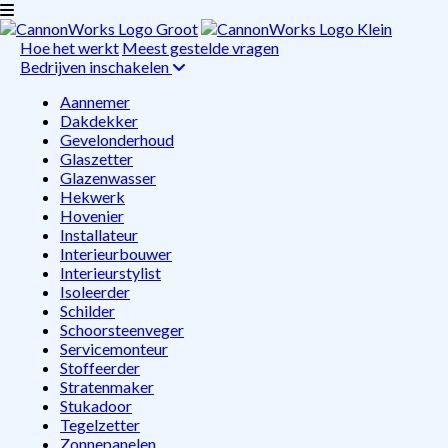
Hoe het werkt
Meest gestelde vragen
Bedrijven inschakelen
Aannemer
Dakdekker
Gevelonderhoud
Glaszetter
Glazenwasser
Hekwerk
Hovenier
Installateur
Interieurbouwer
Interieurstylist
Isoleerder
Schilder
Schoorsteenveger
Servicemonteur
Stoffeerder
Stratenmaker
Stukadoor
Tegelzetter
Zonnepanelen