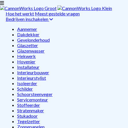
Hoe het werkt
Meest gestelde vragen
Bedrijven inschakelen
Aannemer
Dakdekker
Gevelonderhoud
Glaszetter
Glazenwasser
Hekwerk
Hovenier
Installateur
Interieurbouwer
Interieurstylist
Isoleerder
Schilder
Schoorsteenveger
Servicemonteur
Stoffeerder
Stratenmaker
Stukadoor
Tegelzetter
Zonnepanelen