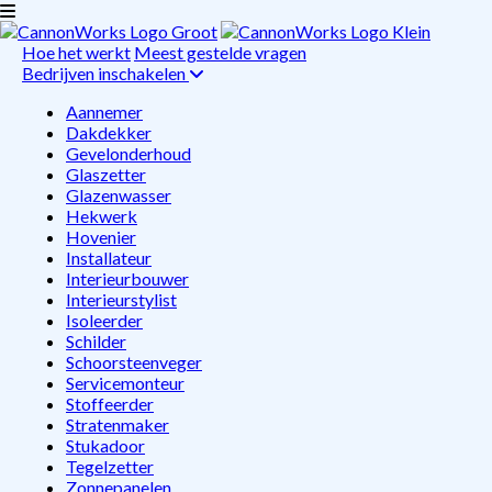
Hoe het werkt
Meest gestelde vragen
Bedrijven inschakelen
Aannemer
Dakdekker
Gevelonderhoud
Glaszetter
Glazenwasser
Hekwerk
Hovenier
Installateur
Interieurbouwer
Interieurstylist
Isoleerder
Schilder
Schoorsteenveger
Servicemonteur
Stoffeerder
Stratenmaker
Stukadoor
Tegelzetter
Zonnepanelen