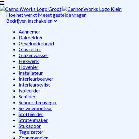
Hoe het werkt
Meest gestelde vragen
Bedrijven inschakelen
Aannemer
Dakdekker
Gevelonderhoud
Glaszetter
Glazenwasser
Hekwerk
Hovenier
Installateur
Interieurbouwer
Interieurstylist
Isoleerder
Schilder
Schoorsteenveger
Servicemonteur
Stoffeerder
Stratenmaker
Stukadoor
Tegelzetter
Zonnepanelen