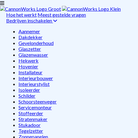
Hoe het werkt
Meest gestelde vragen
Bedrijven inschakelen
Aannemer
Dakdekker
Gevelonderhoud
Glaszetter
Glazenwasser
Hekwerk
Hovenier
Installateur
Interieurbouwer
Interieurstylist
Isoleerder
Schilder
Schoorsteenveger
Servicemonteur
Stoffeerder
Stratenmaker
Stukadoor
Tegelzetter
Zonnepanelen