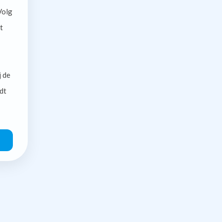
olg
t
j de
dt