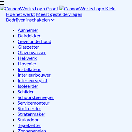
Hoe het werkt
Meest gestelde vragen
Bedrijven inschakelen
Aannemer
Dakdekker
Gevelonderhoud
Glaszetter
Glazenwasser
Hekwerk
Hovenier
Installateur
Interieurbouwer
Interieurstylist
Isoleerder
Schilder
Schoorsteenveger
Servicemonteur
Stoffeerder
Stratenmaker
Stukadoor
Tegelzetter
Zonnepanelen