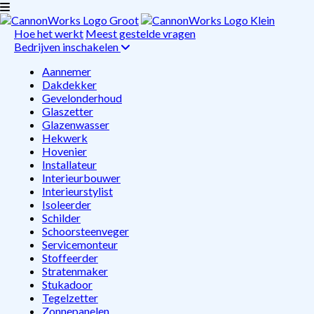
Hoe het werkt
Meest gestelde vragen
Bedrijven inschakelen
Aannemer
Dakdekker
Gevelonderhoud
Glaszetter
Glazenwasser
Hekwerk
Hovenier
Installateur
Interieurbouwer
Interieurstylist
Isoleerder
Schilder
Schoorsteenveger
Servicemonteur
Stoffeerder
Stratenmaker
Stukadoor
Tegelzetter
Zonnepanelen