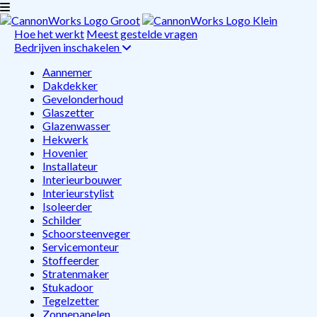
Hoe het werkt
Meest gestelde vragen
Bedrijven inschakelen
Aannemer
Dakdekker
Gevelonderhoud
Glaszetter
Glazenwasser
Hekwerk
Hovenier
Installateur
Interieurbouwer
Interieurstylist
Isoleerder
Schilder
Schoorsteenveger
Servicemonteur
Stoffeerder
Stratenmaker
Stukadoor
Tegelzetter
Zonnepanelen