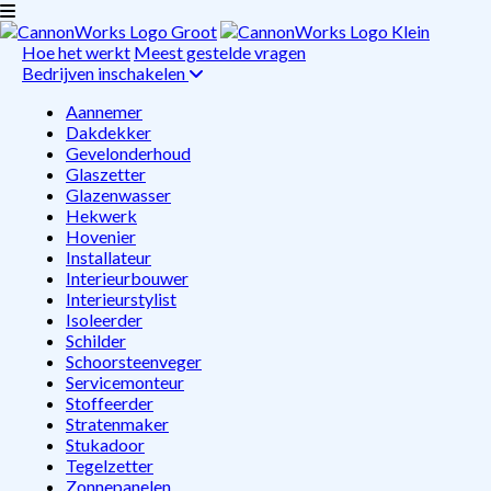
Hoe het werkt
Meest gestelde vragen
Bedrijven inschakelen
Aannemer
Dakdekker
Gevelonderhoud
Glaszetter
Glazenwasser
Hekwerk
Hovenier
Installateur
Interieurbouwer
Interieurstylist
Isoleerder
Schilder
Schoorsteenveger
Servicemonteur
Stoffeerder
Stratenmaker
Stukadoor
Tegelzetter
Zonnepanelen