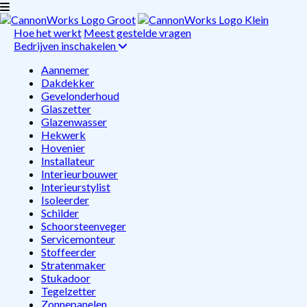
Hoe het werkt
Meest gestelde vragen
Bedrijven inschakelen
Aannemer
Dakdekker
Gevelonderhoud
Glaszetter
Glazenwasser
Hekwerk
Hovenier
Installateur
Interieurbouwer
Interieurstylist
Isoleerder
Schilder
Schoorsteenveger
Servicemonteur
Stoffeerder
Stratenmaker
Stukadoor
Tegelzetter
Zonnepanelen