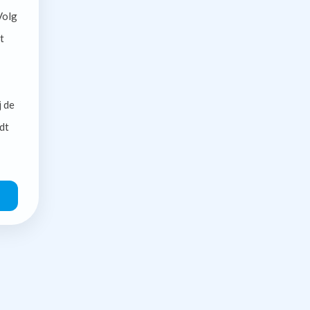
olg
t
j de
dt