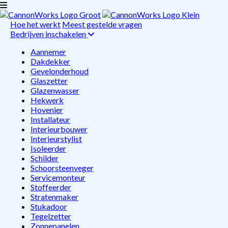
Hoe het werkt
Meest gestelde vragen
Bedrijven inschakelen
Aannemer
Dakdekker
Gevelonderhoud
Glaszetter
Glazenwasser
Hekwerk
Hovenier
Installateur
Interieurbouwer
Interieurstylist
Isoleerder
Schilder
Schoorsteenveger
Servicemonteur
Stoffeerder
Stratenmaker
Stukadoor
Tegelzetter
Zonnepanelen