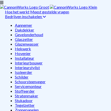
Hoe het werkt
Meest gestelde vragen
Bedrijven inschakelen
Aannemer
Dakdekker
Gevelonderhoud
Glaszetter
Glazenwasser
Hekwerk
Hovenier
Installateur
Interieurbouwer
Interieurstylist
Isoleerder
Schilder
Schoorsteenveger
Servicemonteur
Stoffeerder
Stratenmaker
Stukadoor
Tegelzetter
Zonnepanelen