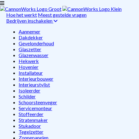
Hoe het werkt
Meest gestelde vragen
Bedrijven inschakelen
Aannemer
Dakdekker
Gevelonderhoud
Glaszetter
Glazenwasser
Hekwerk
Hovenier
Installateur
Interieurbouwer
Interieurstylist
Isoleerder
Schilder
Schoorsteenveger
Servicemonteur
Stoffeerder
Stratenmaker
Stukadoor
Tegelzetter
Zonnepanelen