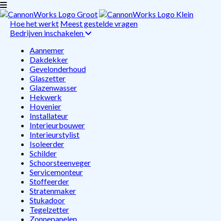
Hoe het werkt
Meest gestelde vragen
Bedrijven inschakelen
Aannemer
Dakdekker
Gevelonderhoud
Glaszetter
Glazenwasser
Hekwerk
Hovenier
Installateur
Interieurbouwer
Interieurstylist
Isoleerder
Schilder
Schoorsteenveger
Servicemonteur
Stoffeerder
Stratenmaker
Stukadoor
Tegelzetter
Zonnepanelen