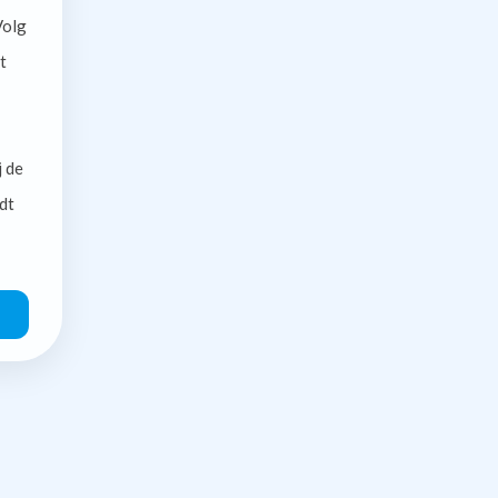
olg
t
j de
dt