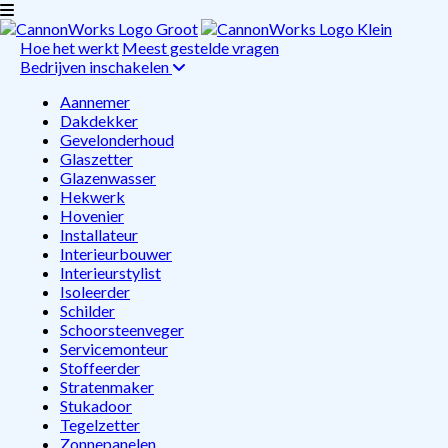
Hoe het werkt
Meest gestelde vragen
Bedrijven inschakelen
Aannemer
Dakdekker
Gevelonderhoud
Glaszetter
Glazenwasser
Hekwerk
Hovenier
Installateur
Interieurbouwer
Interieurstylist
Isoleerder
Schilder
Schoorsteenveger
Servicemonteur
Stoffeerder
Stratenmaker
Stukadoor
Tegelzetter
Zonnepanelen