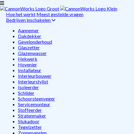
Hoe het werkt
Meest gestelde vragen
Bedrijven inschakelen
Aannemer
Dakdekker
Gevelonderhoud
Glaszetter
Glazenwasser
Hekwerk
Hovenier
Installateur
Interieurbouwer
Interieurstylist
Isoleerder
Schilder
Schoorsteenveger
Servicemonteur
Stoffeerder
Stratenmaker
Stukadoor
Tegelzetter
Zonnepanelen