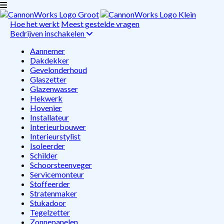
Hoe het werkt
Meest gestelde vragen
Bedrijven inschakelen
Aannemer
Dakdekker
Gevelonderhoud
Glaszetter
Glazenwasser
Hekwerk
Hovenier
Installateur
Interieurbouwer
Interieurstylist
Isoleerder
Schilder
Schoorsteenveger
Servicemonteur
Stoffeerder
Stratenmaker
Stukadoor
Tegelzetter
Zonnepanelen