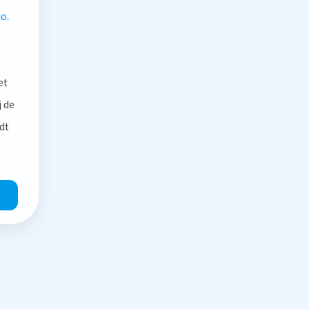
o.
et
j de
dt