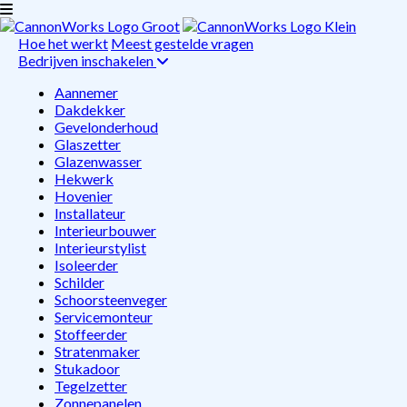
Hoe het werkt
Meest gestelde vragen
Bedrijven inschakelen
Aannemer
Dakdekker
Gevelonderhoud
Glaszetter
Glazenwasser
Hekwerk
Hovenier
Installateur
Interieurbouwer
Interieurstylist
Isoleerder
Schilder
Schoorsteenveger
Servicemonteur
Stoffeerder
Stratenmaker
Stukadoor
Tegelzetter
Zonnepanelen