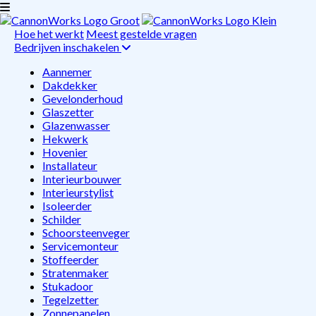
Hoe het werkt
Meest gestelde vragen
Bedrijven inschakelen
Aannemer
Dakdekker
Gevelonderhoud
Glaszetter
Glazenwasser
Hekwerk
Hovenier
Installateur
Interieurbouwer
Interieurstylist
Isoleerder
Schilder
Schoorsteenveger
Servicemonteur
Stoffeerder
Stratenmaker
Stukadoor
Tegelzetter
Zonnepanelen