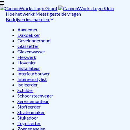
Hoe het werkt
Meest gestelde vragen
Bedrijven inschakelen
Aannemer
Dakdekker
Gevelonderhoud
Glaszetter
Glazenwasser
Hekwerk
Hovenier
Installateur
Interieurbouwer
Interieurstylist
Isoleerder
Schilder
Schoorsteenveger
Servicemonteur
Stoffeerder
Stratenmaker
Stukadoor
Tegelzetter
Zonnepanelen