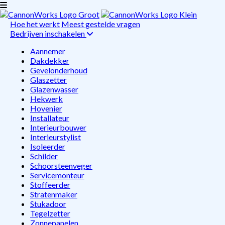
Hoe het werkt
Meest gestelde vragen
Bedrijven inschakelen
Aannemer
Dakdekker
Gevelonderhoud
Glaszetter
Glazenwasser
Hekwerk
Hovenier
Installateur
Interieurbouwer
Interieurstylist
Isoleerder
Schilder
Schoorsteenveger
Servicemonteur
Stoffeerder
Stratenmaker
Stukadoor
Tegelzetter
Zonnepanelen