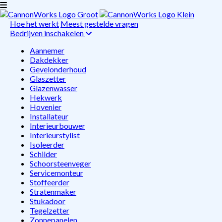
Hoe het werkt
Meest gestelde vragen
Bedrijven inschakelen
Aannemer
Dakdekker
Gevelonderhoud
Glaszetter
Glazenwasser
Hekwerk
Hovenier
Installateur
Interieurbouwer
Interieurstylist
Isoleerder
Schilder
Schoorsteenveger
Servicemonteur
Stoffeerder
Stratenmaker
Stukadoor
Tegelzetter
Zonnepanelen