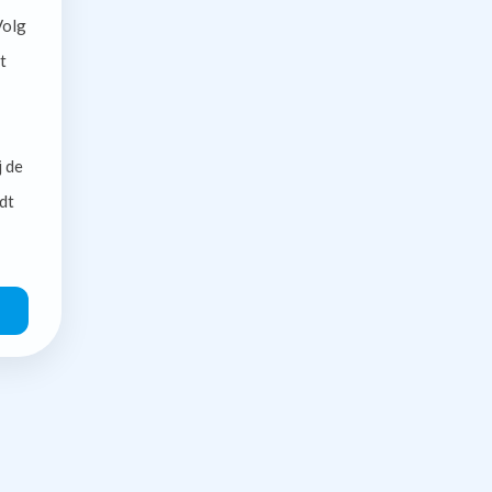
olg
t
j de
dt