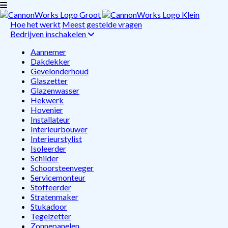
Hoe het werkt
Meest gestelde vragen
Bedrijven inschakelen
Aannemer
Dakdekker
Gevelonderhoud
Glaszetter
Glazenwasser
Hekwerk
Hovenier
Installateur
Interieurbouwer
Interieurstylist
Isoleerder
Schilder
Schoorsteenveger
Servicemonteur
Stoffeerder
Stratenmaker
Stukadoor
Tegelzetter
Zonnepanelen