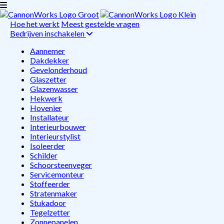
Hoe het werkt
Meest gestelde vragen
Bedrijven inschakelen
Aannemer
Dakdekker
Gevelonderhoud
Glaszetter
Glazenwasser
Hekwerk
Hovenier
Installateur
Interieurbouwer
Interieurstylist
Isoleerder
Schilder
Schoorsteenveger
Servicemonteur
Stoffeerder
Stratenmaker
Stukadoor
Tegelzetter
Zonnepanelen