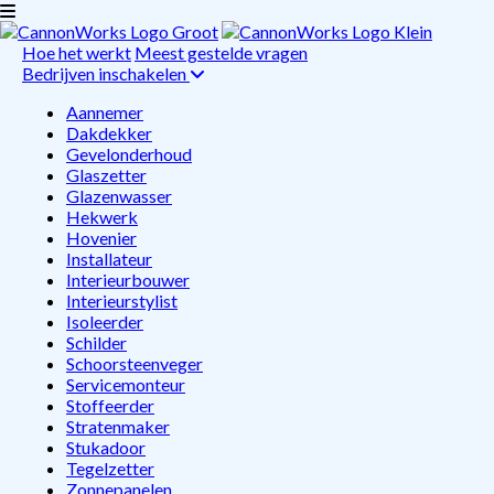
Hoe het werkt
Meest gestelde vragen
Bedrijven inschakelen
Aannemer
Dakdekker
Gevelonderhoud
Glaszetter
Glazenwasser
Hekwerk
Hovenier
Installateur
Interieurbouwer
Interieurstylist
Isoleerder
Schilder
Schoorsteenveger
Servicemonteur
Stoffeerder
Stratenmaker
Stukadoor
Tegelzetter
Zonnepanelen