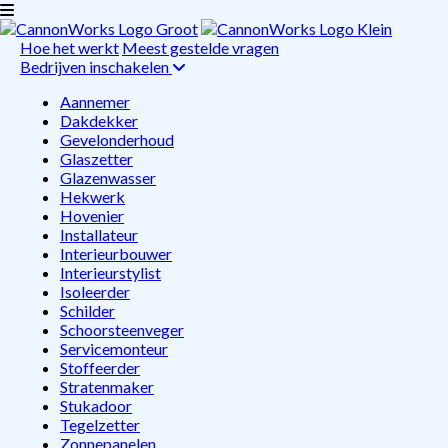
Hoe het werkt
Meest gestelde vragen
Bedrijven inschakelen
Aannemer
Dakdekker
Gevelonderhoud
Glaszetter
Glazenwasser
Hekwerk
Hovenier
Installateur
Interieurbouwer
Interieurstylist
Isoleerder
Schilder
Schoorsteenveger
Servicemonteur
Stoffeerder
Stratenmaker
Stukadoor
Tegelzetter
Zonnepanelen