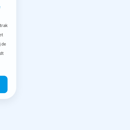
e
trak
et
j de
dt