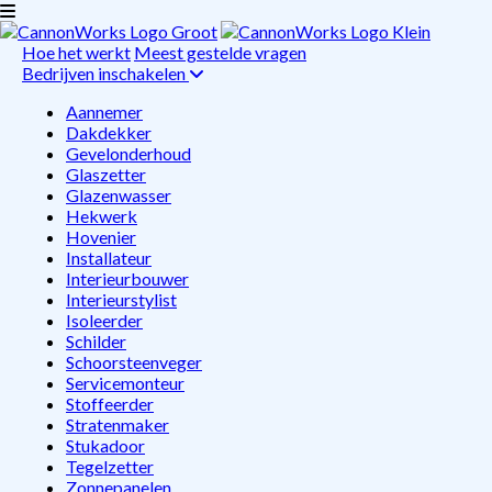
Hoe het werkt
Meest gestelde vragen
Bedrijven inschakelen
Aannemer
Dakdekker
Gevelonderhoud
Glaszetter
Glazenwasser
Hekwerk
Hovenier
Installateur
Interieurbouwer
Interieurstylist
Isoleerder
Schilder
Schoorsteenveger
Servicemonteur
Stoffeerder
Stratenmaker
Stukadoor
Tegelzetter
Zonnepanelen