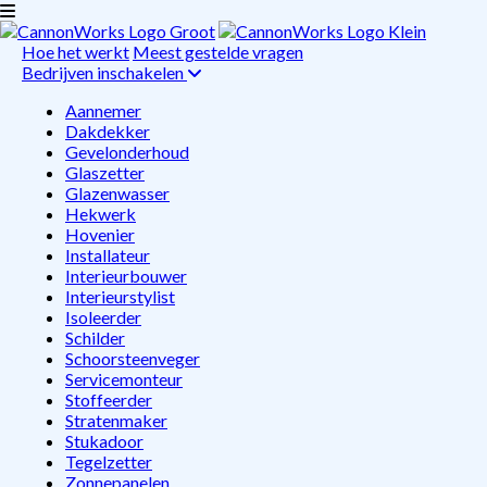
Hoe het werkt
Meest gestelde vragen
Bedrijven inschakelen
Aannemer
Dakdekker
Gevelonderhoud
Glaszetter
Glazenwasser
Hekwerk
Hovenier
Installateur
Interieurbouwer
Interieurstylist
Isoleerder
Schilder
Schoorsteenveger
Servicemonteur
Stoffeerder
Stratenmaker
Stukadoor
Tegelzetter
Zonnepanelen