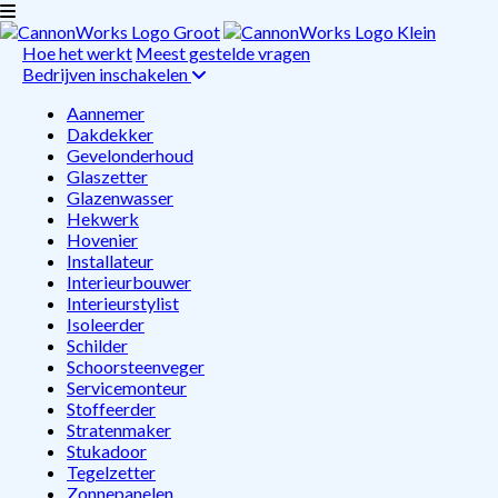
Hoe het werkt
Meest gestelde vragen
Bedrijven inschakelen
Aannemer
Dakdekker
Gevelonderhoud
Glaszetter
Glazenwasser
Hekwerk
Hovenier
Installateur
Interieurbouwer
Interieurstylist
Isoleerder
Schilder
Schoorsteenveger
Servicemonteur
Stoffeerder
Stratenmaker
Stukadoor
Tegelzetter
Zonnepanelen