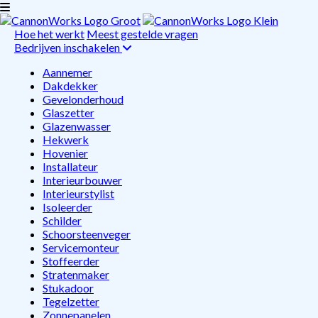
Hoe het werkt
Meest gestelde vragen
Bedrijven inschakelen
Aannemer
Dakdekker
Gevelonderhoud
Glaszetter
Glazenwasser
Hekwerk
Hovenier
Installateur
Interieurbouwer
Interieurstylist
Isoleerder
Schilder
Schoorsteenveger
Servicemonteur
Stoffeerder
Stratenmaker
Stukadoor
Tegelzetter
Zonnepanelen