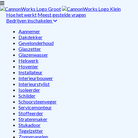
Hoe het werkt
Meest gestelde vragen
Bedrijven inschakelen
Aannemer
Dakdekker
Gevelonderhoud
Glaszetter
Glazenwasser
Hekwerk
Hovenier
Installateur
Interieurbouwer
Interieurstylist
Isoleerder
Schilder
Schoorsteenveger
Servicemonteur
Stoffeerder
Stratenmaker
Stukadoor
Tegelzetter
Zonnepanelen