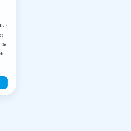
trak
et
j de
dt
O