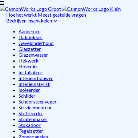
Hoe het werkt
Meest gestelde vragen
Bedrijven inschakelen
Aannemer
Dakdekker
Gevelonderhoud
Glaszetter
Glazenwasser
Hekwerk
Hovenier
Installateur
Interieurbouwer
Interieurstylist
Isoleerder
Schilder
Schoorsteenveger
Servicemonteur
Stoffeerder
Stratenmaker
Stukadoor
Tegelzetter
Zonnepanelen