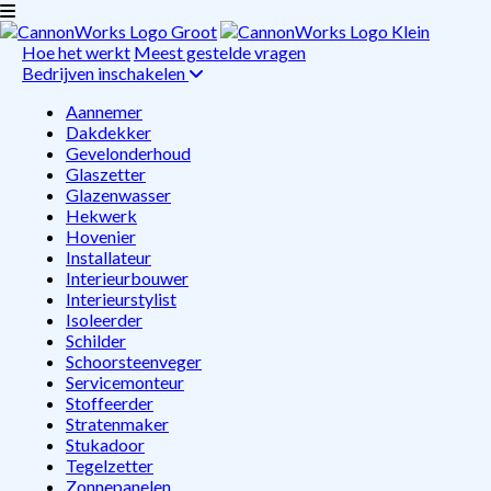
Hoe het werkt
Meest gestelde vragen
Bedrijven inschakelen
Aannemer
Dakdekker
Gevelonderhoud
Glaszetter
Glazenwasser
Hekwerk
Hovenier
Installateur
Interieurbouwer
Interieurstylist
Isoleerder
Schilder
Schoorsteenveger
Servicemonteur
Stoffeerder
Stratenmaker
Stukadoor
Tegelzetter
Zonnepanelen